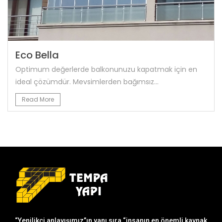
Eco Bella
Optimum değerlerde balkonunuzu kapatmak için en
ideal çözümdür. Mevsimlerden bağımsız...
Read More
“Yenilikçi anlayışımız”ın yanı sıra “insanın en önemli kaynak