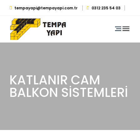
tempayapi@tempayapi.com.tr
0312 235 54 03
0530 879 29 39
KATLANIR CAM
BALKON SİSTEMLERİ