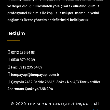
ve değer olduğu” ilkesinden yola çıkarak oluşturduğumuz
profesyonel ekibimiz ile koşulsuz müşteri memnuniyetini
sağlamak üzere yönetim hedeflerimizi belirliyoruz.
İletişim
0312 235 54 03
0530 879 29 39
Fax: 0312 235 54 09
tempayapi@tempayapi.com.tr
Çayyolu 2432.Cadde 2661/1 Sokak No: 4/C Tanrıverdiler
Apartmanı Çankaya/ANKARA
© 2020 TEMPA YAPI GEREÇLERİ İNŞAAT. All