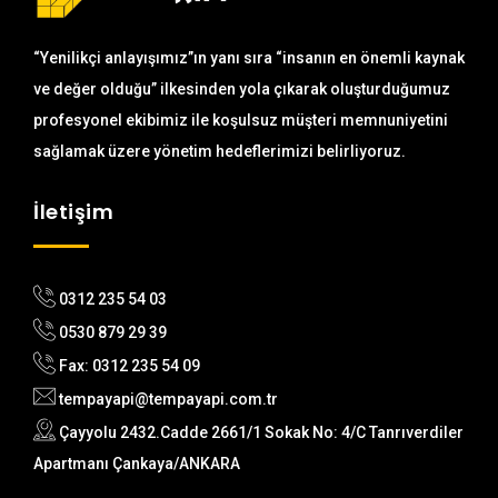
“Yenilikçi anlayışımız”ın yanı sıra “insanın en önemli kaynak
ve değer olduğu” ilkesinden yola çıkarak oluşturduğumuz
profesyonel ekibimiz ile koşulsuz müşteri memnuniyetini
sağlamak üzere yönetim hedeflerimizi belirliyoruz.
İletişim
0312 235 54 03
0530 879 29 39
Fax: 0312 235 54 09
tempayapi@tempayapi.com.tr
Çayyolu 2432.Cadde 2661/1 Sokak No: 4/C Tanrıverdiler
Apartmanı Çankaya/ANKARA