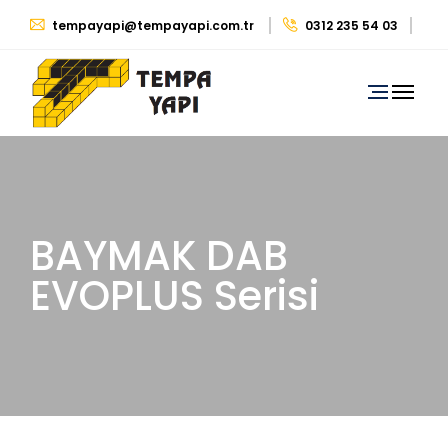
tempayapi@tempayapi.com.tr
0312 235 54 03
0530 879 29 39
BAYMAK DAB
EVOPLUS Serisi