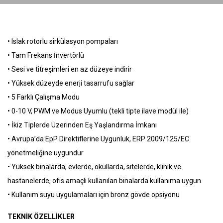
• Islak rotorlu sirkülasyon pompaları
• Tam Frekans İnvertörlü
• Sesi ve titreşimleri en az düzeye indirir
• Yüksek düzeyde enerji tasarrufu sağlar
• 5 Farklı Çalışma Modu
• 0-10 V, PWM ve Modus Uyumlu (tekli tipte ilave modül ile)
• İkiz Tiplerde Üzerinden Eş Yaşlandırma İmkanı
• Avrupa’da EpP Direktiflerine Uygunluk, ERP 2009/125/EC
yönetmeliğine uygundur
• Yüksek binalarda, evlerde, okullarda, sitelerde, klinik ve
hastanelerde, ofis amaçlı kullanılan binalarda kullanıma uygun
• Kullanım suyu uygulamaları için bronz gövde opsiyonu
TEKNİK ÖZELLİKLER