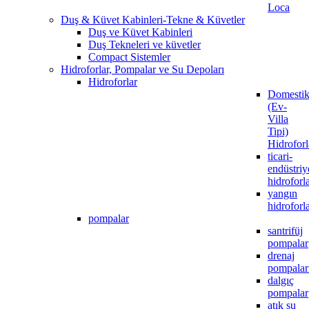
Loca
Duş & Küvet Kabinleri-Tekne & Küvetler
Duş ve Küvet Kabinleri
Duş Tekneleri ve küvetler
Compact Sistemler
Hidroforlar, Pompalar ve Su Depoları
Hidroforlar
Domesti
(Ev-
Villa
Tipi)
Hidroforl
ticari-
endüstriy
hidroforl
yangın
hidroforla
pompalar
santrifüj
pompalar
drenaj
pompalar
dalgıç
pompalar
atık su