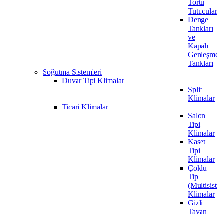
Tortu
Tutucular
Denge
Tankları
ve
Kapalı
Genleşm
Tankları
Soğutma Sistemleri
Duvar Tipi Klimalar
Split
Klimalar
Ticari Klimalar
Salon
Tipi
Klimalar
Kaset
Tipi
Klimalar
Çoklu
Tip
(Multisis
Klimalar
Gizli
Tavan