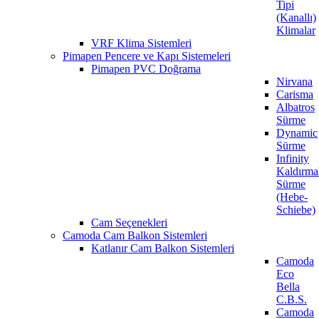
Tipi
(Kanallı)
Klimalar
VRF Klima Sistemleri
Pimapen Pencere ve Kapı Sistemeleri
Pimapen PVC Doğrama
Nirvana
Carisma
Albatros
Sürme
Dynamic
Sürme
Infinity
Kaldırma
Sürme
(Hebe-
Schiebe)
Cam Seçenekleri
Camoda Cam Balkon Sistemleri
Katlanır Cam Balkon Sistemleri
Camoda
Eco
Bella
C.B.S.
Camoda