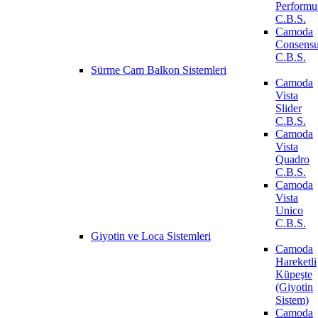
Performu
C.B.S.
Camoda
Consens
C.B.S.
Sürme Cam Balkon Sistemleri
Camoda
Vista
Slider
C.B.S.
Camoda
Vista
Quadro
C.B.S.
Camoda
Vista
Unico
C.B.S.
Giyotin ve Loca Sistemleri
Camoda
Hareketli
Küpeşte
(Giyotin
Sistem)
Camoda