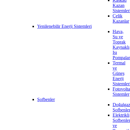
Kaskad
Kazan
Sistemler
Çelik
Kazanlar
Yenilenebilir Enerji Sistemleri
Hava,
Su ve
Toprak
Kaynaklı
Isı
Pompalar
Termal
ve
Güneş
Enerji
Sistemler
Fotovolta
Sistemler
Şofbenler
Doğalgaz
Şofbenle
Elektrikli
Şofbenle
ve