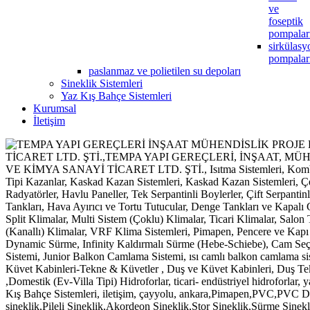
ve
foseptik
pompalar
sirkülasy
pompalar
paslanmaz ve polietilen su depoları
Sineklik Sistemleri
Yaz Kış Bahçe Sistemleri
Kurumsal
İletişim