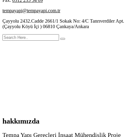
Fax:
0312 235 54 09
tempayapi@tempayapi.com.tr
Çayyolu 2432.Cadde 2661/1 Sokak No: 4/C Tanrıverdiler Apt.
(Çayyolu Köyü İçi ) 06810 Çankaya/Ankara
hakkımızda
Tempa Yapı Gereçleri İnşaat Mühendislik Proje