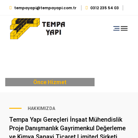
tempayapi@tempayapi.com.tr
0312 235 54 03
0530 879 29 39
Önce Hizmet
HAKKIMIZDA
Tempa Yapı Gereçleri İnşaat Mühendislik
Proje Danışmanlık Gayrimenkul Değerleme
ve Kimya Sanayi Ticaret Limited Şirketi