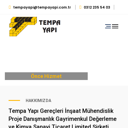
tempayapi@tempayapi.com.tr
0312 235 54 03
0530 879 29 39
Önce Hizmet
HAKKIMIZDA
Tempa Yapı Gereçleri İnşaat Mühendislik
Proje Danışmanlık Gayrimenkul Değerleme
ve Kimya Sanayi Ticaret Limited Şirketi