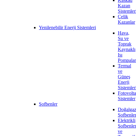
Kaskad
Kazan
Sistemler
Çelik
Kazanlar
Yenilenebilir Enerji Sistemleri
Hava,
Su ve
Toprak
Kaynaklı
Isı
Pompalar
Termal
ve
Güneş
Enerji
Sistemler
Fotovolta
Sistemler
Şofbenler
Doğalgaz
Şofbenle
Elektrikli
Şofbenle
ve