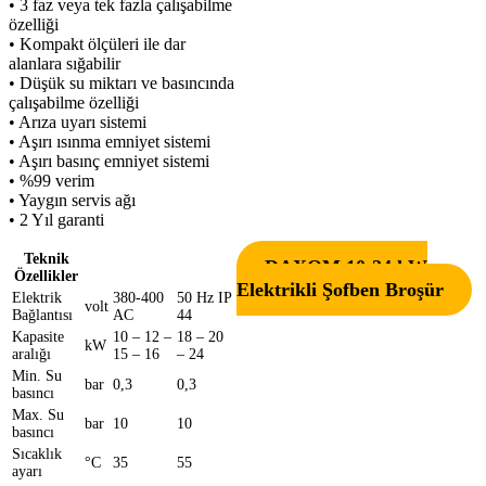
• 3 faz veya tek fazla çalışabilme
özelliği
• Kompakt ölçüleri ile dar
alanlara sığabilir
• Düşük su miktarı ve basıncında
çalışabilme özelliği
• Arıza uyarı sistemi
• Aşırı ısınma emniyet sistemi
• Aşırı basınç emniyet sistemi
• %99 verim
• Yaygın servis ağı
• 2 Yıl garanti
Teknik
DAXOM 10-24 kW
Özellikler
Elektrikli Şofben Broşür
Elektrik
380-400
50 Hz IP
volt
Bağlantısı
AC
44
Kapasite
10 – 12 –
18 – 20
kW
aralığı
15 – 16
– 24
Min. Su
bar
0,3
0,3
basıncı
Max. Su
bar
10
10
basıncı
Sıcaklık
°C
35
55
ayarı