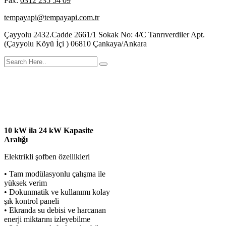
Fax:
0312 235 54 09
tempayapi@tempayapi.com.tr
Çayyolu 2432.Cadde 2661/1 Sokak No: 4/C Tanrıverdiler Apt.
(Çayyolu Köyü İçi ) 06810 Çankaya/Ankara
DAXOM 10-24 kW Elektrikli Şofben
10 kW ila 24 kW Kapasite
Aralığı
Elektrikli şofben özellikleri
• Tam modülasyonlu çalışma ile
yüksek verim
• Dokunmatik ve kullanımı kolay
şık kontrol paneli
• Ekranda su debisi ve harcanan
enerji miktarını izleyebilme