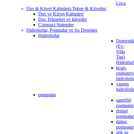
Loca
Duş & Küvet Kabinleri-Tekne & Küvetler
Duş ve Küvet Kabinleri
Duş Tekneleri ve küvetler
Compact Sistemler
Hidroforlar, Pompalar ve Su Depoları
Hidroforlar
Domesti
(Ev-
Villa
Tipi)
Hidroforl
ticari-
endüstriy
hidroforl
yangın
hidroforla
pompalar
santrifüj
pompalar
drenaj
pompalar
dalgıç
pompalar
atık su