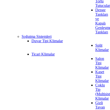
Tortu
Tutucular
Denge
Tankları
ve
Kapalı
Genleşm
Tankları
Soğutma Sistemleri
Duvar Tipi Klimalar
Split
Klimalar
Ticari Klimalar
Salon
Tipi
Klimalar
Kaset
Tipi
Klimalar
Çoklu
Tip
(Multisis
Klimalar
Gizli
Tavan