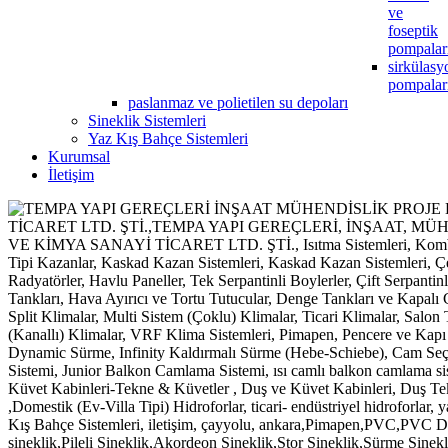
ve
foseptik
pompalar
sirkülasy
pompalar
paslanmaz ve polietilen su depoları
Sineklik Sistemleri
Yaz Kış Bahçe Sistemleri
Kurumsal
İletişim