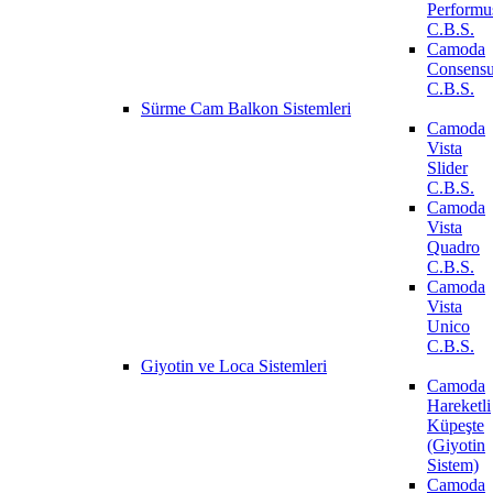
Performu
C.B.S.
Camoda
Consens
C.B.S.
Sürme Cam Balkon Sistemleri
Camoda
Vista
Slider
C.B.S.
Camoda
Vista
Quadro
C.B.S.
Camoda
Vista
Unico
C.B.S.
Giyotin ve Loca Sistemleri
Camoda
Hareketli
Küpeşte
(Giyotin
Sistem)
Camoda