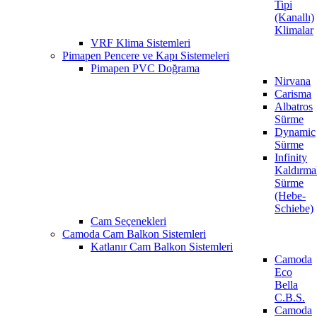
Tipi
(Kanallı)
Klimalar
VRF Klima Sistemleri
Pimapen Pencere ve Kapı Sistemeleri
Pimapen PVC Doğrama
Nirvana
Carisma
Albatros
Sürme
Dynamic
Sürme
Infinity
Kaldırma
Sürme
(Hebe-
Schiebe)
Cam Seçenekleri
Camoda Cam Balkon Sistemleri
Katlanır Cam Balkon Sistemleri
Camoda
Eco
Bella
C.B.S.
Camoda