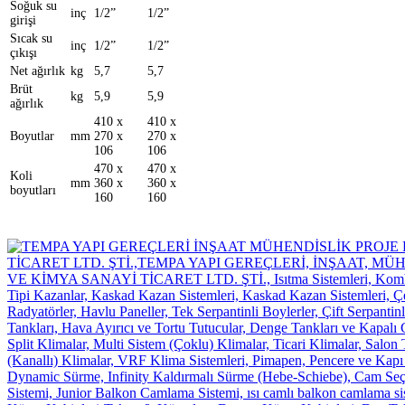
Soğuk su
inç
1/2”
1/2”
girişi
Sıcak su
inç
1/2”
1/2”
çıkışı
Net ağırlık
kg
5,7
5,7
Brüt
kg
5,9
5,9
ağırlık
410 x
410 x
Boyutlar
mm
270 x
270 x
106
106
470 x
470 x
Koli
mm
360 x
360 x
boyutları
160
160