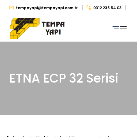
tempayapi@tempayapi.com.tr
0312 235 54 03
0530 879 29 39
ETNA ECP 32 Serisi