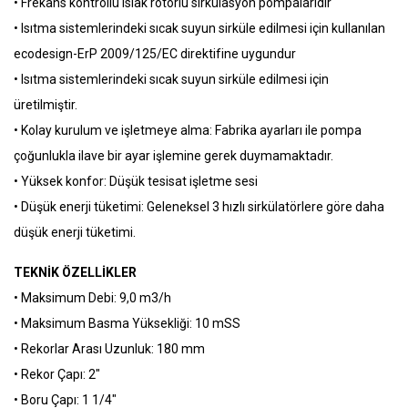
• Frekans kontrollü ıslak rotorlu sirkülasyon pompalarıdır
• Isıtma sistemlerindeki sıcak suyun sirküle edilmesi için kullanılan
ecodesign-ErP 2009/125/EC direktifine uygundur
• Isıtma sistemlerindeki sıcak suyun sirküle edilmesi için
üretilmiştir.
• Kolay kurulum ve işletmeye alma: Fabrika ayarları ile pompa
çoğunlukla ilave bir ayar işlemine gerek duymamaktadır.
• Yüksek konfor: Düşük tesisat işletme sesi
• Düşük enerji tüketimi: Geleneksel 3 hızlı sirkülatörlere göre daha
düşük enerji tüketimi.
TEKNİK ÖZELLİKLER
• Maksimum Debi: 9,0 m3/h
• Maksimum Basma Yüksekliği: 10 mSS
• Rekorlar Arası Uzunluk: 180 mm
• Rekor Çapı: 2″
• Boru Çapı: 1 1/4″