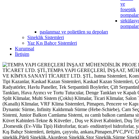
ve
foseptik
pompalar
sirkülasy
pompalar
paslanmaz ve polietilen su depoları
Sineklik Sistemleri
Yaz Kış Bahçe Sistemleri
Kurumsal
İletişim