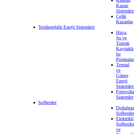
Kaskad
Kazan
Sistemler
Çelik
Kazanlar
Yenilenebilir Enerji Sistemleri
Hava,
Su ve
Toprak
Kaynaklı
Isı
Pompalar
Termal
ve
Güneş
Enerji
Sistemler
Fotovolta
Sistemler
Şofbenler
Doğalgaz
Şofbenle
Elektrikli
Şofbenle
ve