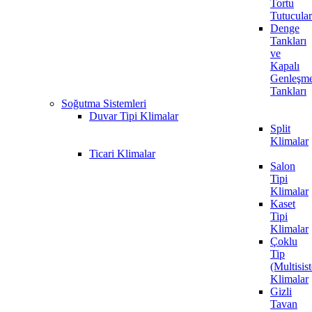
Tortu
Tutucular
Denge
Tankları
ve
Kapalı
Genleşm
Tankları
Soğutma Sistemleri
Duvar Tipi Klimalar
Split
Klimalar
Ticari Klimalar
Salon
Tipi
Klimalar
Kaset
Tipi
Klimalar
Çoklu
Tip
(Multisis
Klimalar
Gizli
Tavan