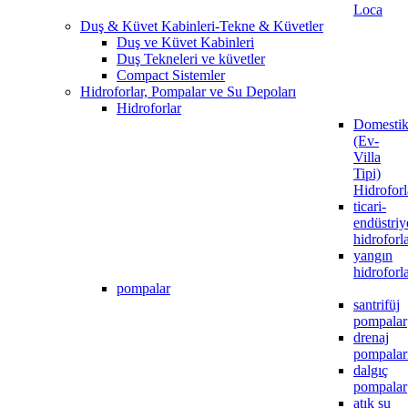
Loca
Duş & Küvet Kabinleri-Tekne & Küvetler
Duş ve Küvet Kabinleri
Duş Tekneleri ve küvetler
Compact Sistemler
Hidroforlar, Pompalar ve Su Depoları
Hidroforlar
Domesti
(Ev-
Villa
Tipi)
Hidroforl
ticari-
endüstriy
hidroforl
yangın
hidroforla
pompalar
santrifüj
pompalar
drenaj
pompalar
dalgıç
pompalar
atık su