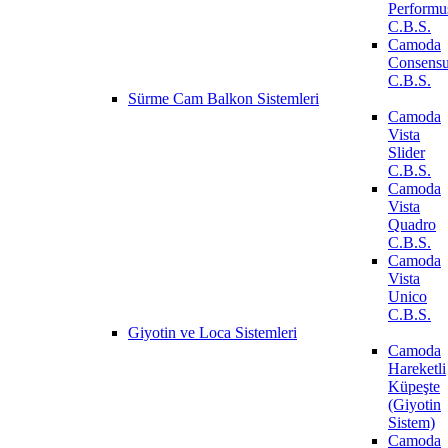
Performu
C.B.S.
Camoda
Consens
C.B.S.
Sürme Cam Balkon Sistemleri
Camoda
Vista
Slider
C.B.S.
Camoda
Vista
Quadro
C.B.S.
Camoda
Vista
Unico
C.B.S.
Giyotin ve Loca Sistemleri
Camoda
Hareketli
Küpeşte
(Giyotin
Sistem)
Camoda