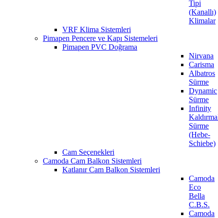
Tipi
(Kanallı)
Klimalar
VRF Klima Sistemleri
Pimapen Pencere ve Kapı Sistemeleri
Pimapen PVC Doğrama
Nirvana
Carisma
Albatros
Sürme
Dynamic
Sürme
Infinity
Kaldırma
Sürme
(Hebe-
Schiebe)
Cam Seçenekleri
Camoda Cam Balkon Sistemleri
Katlanır Cam Balkon Sistemleri
Camoda
Eco
Bella
C.B.S.
Camoda