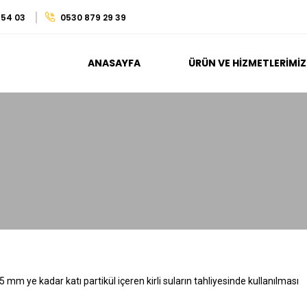
 54 03
0530 879 29 39
ANASAYFA
ÜRÜN VE HIZMETLERIMIZ
mm ye kadar katı partikül içeren kirli suların tahliyesinde kullanılması