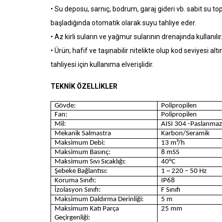
• Su deposu, sarnıç, bodrum, garaj gideri vb. sabit su 
başladığında otomatik olarak suyu tahliye eder.
• Az kirli suların ve yağmur sularının drenajında kullanılır
• Ürün; hafif ve taşınabilir nitelikte olup kod seviyesi
tahliyesi için kullanıma elverişlidir.
TEKNİK ÖZELLİKLER
Gövde:
Polipropilen
Fan:
Polipropilen
Mil:
AISI 304 -Paslanmaz
Mekanik Salmastra
Karbon/Seramik
Maksimum Debi:
13 m³/h
Maksimum Basınç:
8 mSS
Maksimum Sıvı Sıcaklığı:
40°C
Şebeke Bağlantısı:
1 ~ 220 – 50 Hz
Koruma Sınıfı:
IP68
İzolasyon Sınıfı:
F Sınıfı
Maksimum Daldırma Derinliği:
5 m
Maksimum Katı Parça
25 mm
Geçirgenliği: