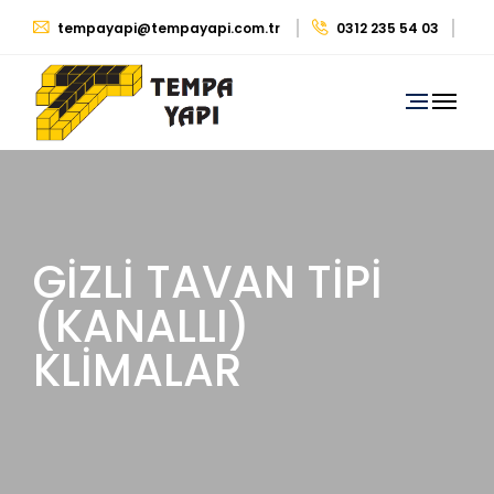
tempayapi@tempayapi.com.tr
0312 235 54 03
0530 879 29 39
GİZLİ TAVAN TİPİ
(KANALLI)
KLİMALAR