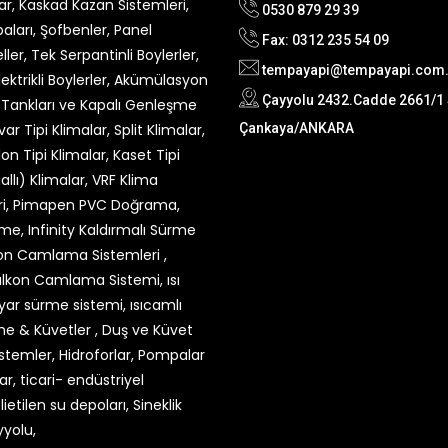
0530 879 29 39
Fax: 0312 235 54 09
tempayapi@tempayapi.com.
Çayyolu 2432.Cadde 2661/1 S
Çankaya/ANKARA