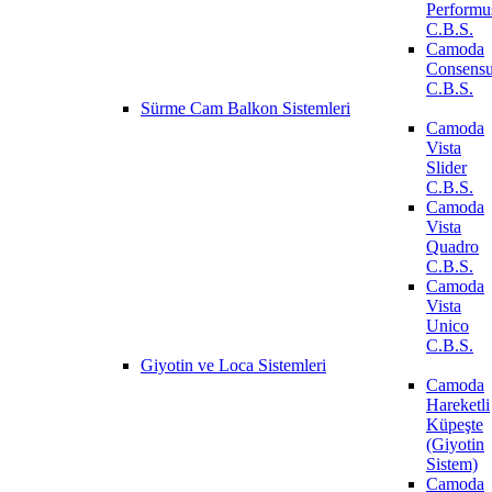
Performu
C.B.S.
Camoda
Consens
C.B.S.
Sürme Cam Balkon Sistemleri
Camoda
Vista
Slider
C.B.S.
Camoda
Vista
Quadro
C.B.S.
Camoda
Vista
Unico
C.B.S.
Giyotin ve Loca Sistemleri
Camoda
Hareketli
Küpeşte
(Giyotin
Sistem)
Camoda