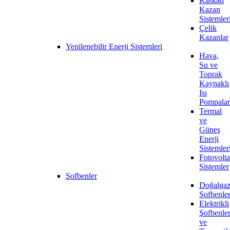
Kaskad
Kazan
Sistemler
Çelik
Kazanlar
Yenilenebilir Enerji Sistemleri
Hava,
Su ve
Toprak
Kaynaklı
Isı
Pompalar
Termal
ve
Güneş
Enerji
Sistemler
Fotovolta
Sistemler
Şofbenler
Doğalgaz
Şofbenle
Elektrikli
Şofbenle
ve