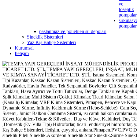
ve
foseptik
pompalar
sirkülasy
pompalar
paslanmaz ve polietilen su depoları
Sineklik Sistemleri
Yaz Kış Bahçe Sistemleri
Kurumsal
İletişim