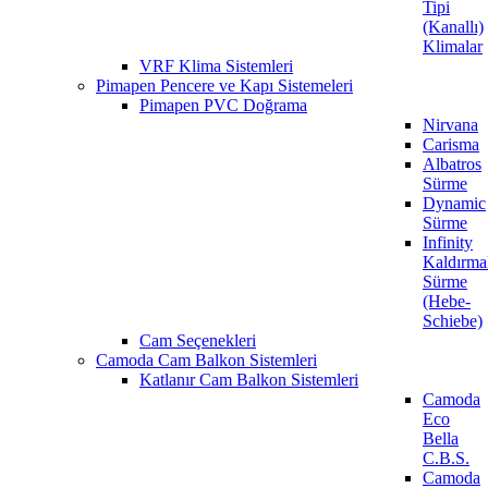
Tipi
(Kanallı)
Klimalar
VRF Klima Sistemleri
Pimapen Pencere ve Kapı Sistemeleri
Pimapen PVC Doğrama
Nirvana
Carisma
Albatros
Sürme
Dynamic
Sürme
Infinity
Kaldırma
Sürme
(Hebe-
Schiebe)
Cam Seçenekleri
Camoda Cam Balkon Sistemleri
Katlanır Cam Balkon Sistemleri
Camoda
Eco
Bella
C.B.S.
Camoda