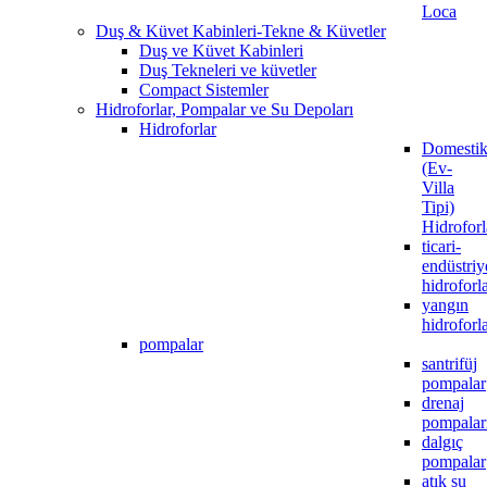
Loca
Duş & Küvet Kabinleri-Tekne & Küvetler
Duş ve Küvet Kabinleri
Duş Tekneleri ve küvetler
Compact Sistemler
Hidroforlar, Pompalar ve Su Depoları
Hidroforlar
Domesti
(Ev-
Villa
Tipi)
Hidroforl
ticari-
endüstriy
hidroforl
yangın
hidroforla
pompalar
santrifüj
pompalar
drenaj
pompalar
dalgıç
pompalar
atık su