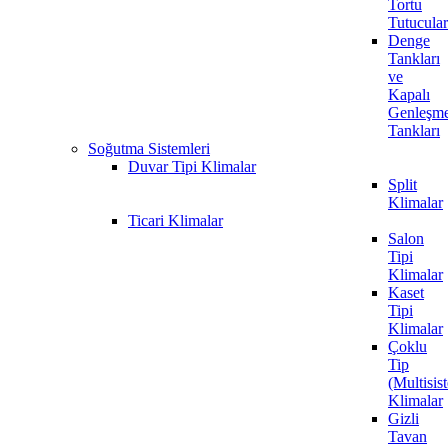
Tortu
Tutucular
Denge
Tankları
ve
Kapalı
Genleşm
Tankları
Soğutma Sistemleri
Duvar Tipi Klimalar
Split
Klimalar
Ticari Klimalar
Salon
Tipi
Klimalar
Kaset
Tipi
Klimalar
Çoklu
Tip
(Multisis
Klimalar
Gizli
Tavan