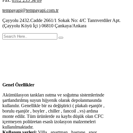
Fax:
0312 235 54 09
tempayapi@tempayapi.com.tr
Çayyolu 2432.Cadde 2661/1 Sokak No: 4/C Tanrıverdiler Apt.
(Çayyolu Köyü İçi ) 06810 Çankaya/Ankara
Kodsan KAT Emayeli Akümülasyon
Tankı
Genel Özellikler
Akümülasyon tankları ısıtma ve soğutma sistemlerinde
şartlandırılmış suyun hijyenik olarak depolanmasında
kullanılır. Genellikle bir ısı değiştirici ( plakalı eşanjör ,
borulu eşanjör , boyler , chiller , fancoil ..vs) ardına
monte edilir. Tüm ürünlerde ısı kaybı düşük olan CFC
içermeyen poliüretan esaslı izolasyon malzemeleri
kullanılmaktadır.
Kullanım yerleri:
Villa , apartman , hastane , spor