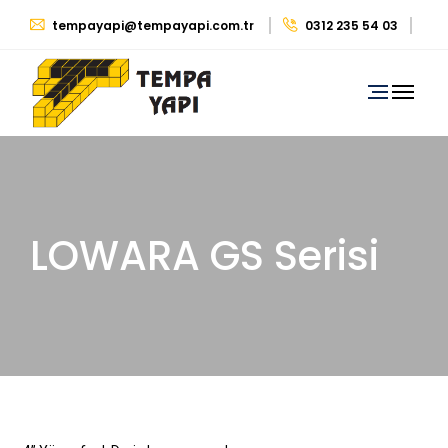
tempayapi@tempayapi.com.tr
0312 235 54 03
0530 879 29 39
LOWARA GS Serisi