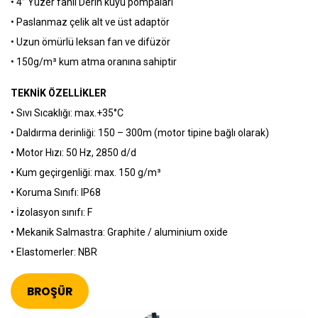
• 4” Yüzer fanlı Derin kuyu pompaları
• Paslanmaz çelik alt ve üst adaptör
• Uzun ömürlü leksan fan ve difüzör
• 150g/m³ kum atma oranına sahiptir
TEKNİK ÖZELLİKLER
• Sıvı Sıcaklığı: max.+35°C
• Daldırma derinliği: 150 – 300m (motor tipine bağlı olarak)
• Motor Hızı: 50 Hz, 2850 d/d
• Kum geçirgenliği: max. 150 g/m³
• Koruma Sınıfı: IP68
• İzolasyon sınıfı: F
• Mekanik Salmastra: Graphite / aluminium oxide
• Elastomerler: NBR
BROŞÜR