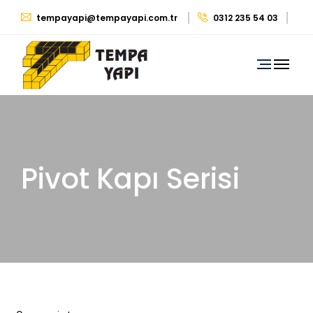
tempayapi@tempayapi.com.tr
0312 235 54 03
0530 879 29 39
Pivot Kapı Serisi