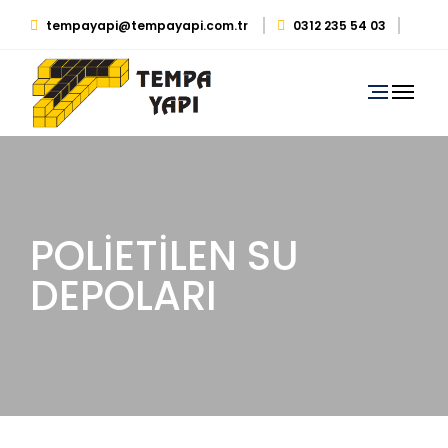
tempayapi@tempayapi.com.tr
0312 235 54 03
0530 879 29 39
POLİETİLEN SU
DEPOLARI