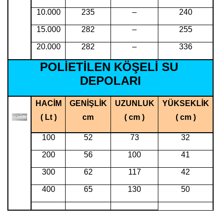
10.000
235
–
240
15.000
282
–
255
20.000
282
–
336
POLİETİLEN KÖŞELİ SU
DEPOLARI
HACİM
GENİŞLİK
UZUNLUK
YÜKSEKLİK
( Lt )
cm
( cm )
( cm )
100
52
73
32
200
56
100
41
300
62
117
42
400
65
130
50