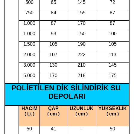
500
65
145
72
750
84
155
87
1.000
87
170
87
1.000
93
150
100
1.500
105
190
105
2.000
107
222
113
3.000
130
210
145
5.000
170
218
175
POLİETİLEN DİK SİLİNDİRİK SU
DEPOLARI
HACİM
ÇAP
UZUNLUK
YÜKSEKLİK
( Lt )
( cm )
( cm )
( cm )
50
41
–
50