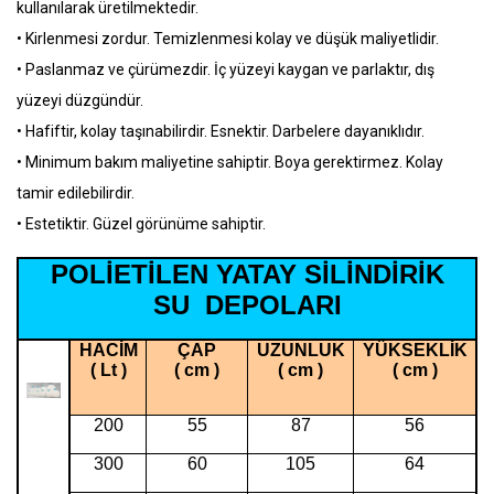
kullanılarak üretilmektedir.
• Kirlenmesi zordur. Temizlenmesi kolay ve düşük maliyetlidir.
• Paslanmaz ve çürümezdir. İç yüzeyi kaygan ve parlaktır, dış
yüzeyi düzgündür.
• Hafiftir, kolay taşınabilirdir. Esnektir. Darbelere dayanıklıdır.
• Minimum bakım maliyetine sahiptir. Boya gerektirmez. Kolay
tamir edilebilirdir.
• Estetiktir. Güzel görünüme sahiptir.
POLİETİLEN YATAY SİLİNDİRİK
SU DEPOLARI
HACİM
ÇAP
UZUNLUK
YÜKSEKLİK
( Lt )
( cm )
( cm )
( cm )
200
55
87
56
300
60
105
64