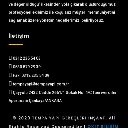
ve değer olduğu” ilkesinden yola çıkarak oluşturduğumuz
profesyonel ekibimiz ile koşulsuz müşteri memnuniyetini
sağlamak üzere yönetim hedeflerimizi belirliyoruz.
İletişim
0312 235 54 03
0530 879 29 39
Fax: 0312 235 54 09
tempayapi@tempayapi.com.tr
Çayyolu 2432.Cadde 2661/1 Sokak No: 4/C Tanrıverdiler
Apartmanı Çankaya/ANKARA
© 2020 TEMPA YAPI GEREÇLERİ İNŞAAT. All
Rights Reserved Designed by |
OXIT BİLİŞİM