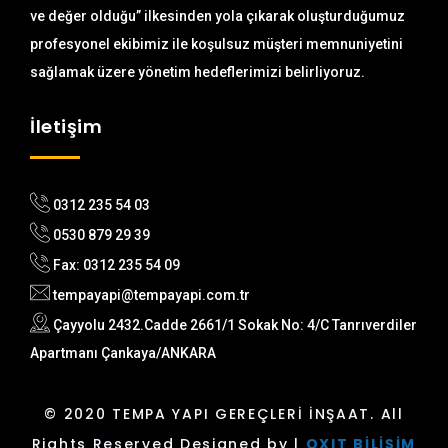
ve değer olduğu” ilkesinden yola çıkarak oluşturduğumuz
profesyonel ekibimiz ile koşulsuz müşteri memnuniyetini
sağlamak üzere yönetim hedeflerimizi belirliyoruz.
İletişim
0312 235 54 03
0530 879 29 39
Fax: 0312 235 54 09
tempayapi@tempayapi.com.tr
Çayyolu 2432.Cadde 2661/1 Sokak No: 4/C Tanrıverdiler
Apartmanı Çankaya/ANKARA
© 2020 TEMPA YAPI GEREÇLERİ İNŞAAT. All
Rights Reserved Designed by |
OXIT BİLİŞİM