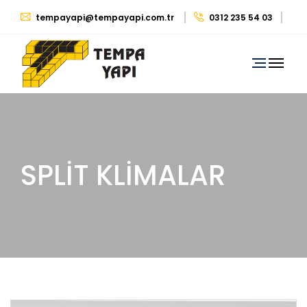
tempayapi@tempayapi.com.tr
0312 235 54 03
0530 879 29 39
SPLİT KLİMALAR