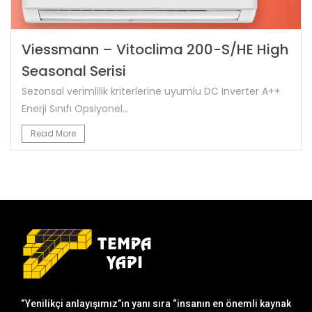
Viessmann – Vitoclima 200-S/HE High
Seasonal Serisi
Sezonsal verimlilik kriterlerine uyumlu DC Inverter A++
Enerji Sınıfı Opsiyonel...
Read More
“Yenilikçi anlayışımız”ın yanı sıra “insanın en önemli kaynak