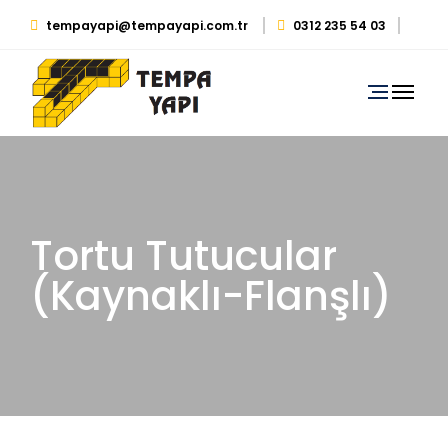
tempayapi@tempayapi.com.tr
0312 235 54 03
0530 879 29 39
Tortu Tutucular
(Kaynaklı-Flanşlı)