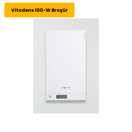
Vitodens 100-W Broşür