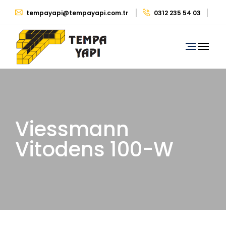
tempayapi@tempayapi.com.tr
0312 235 54 03
0530 879 29 39
Viessmann
Vitodens 100-W